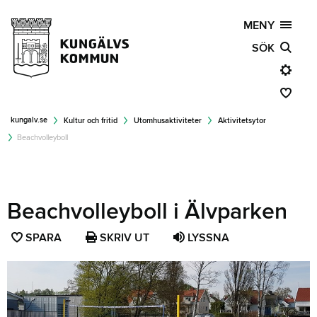
MENY
SÖK
kungalv.se
Kultur och fritid
Utomhusaktiviteter
Aktivitetsytor
Beachvolleyboll
Beachvolleyboll i Älvparken
SPARA
SPARA
SKRIV UT
LYSSNA
SIDAN
SOM
FAVORIT