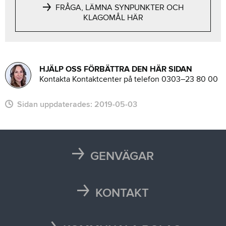
FRÅGA, LÄMNA SYNPUNKTER OCH
KLAGOMÅL HÄR
HJÄLP OSS FÖRBÄTTRA DEN HÄR SIDAN
Kontakta Kontaktcenter på telefon 0303–23 80 00
Sidan uppdaterades:
2019-05-03
GENVÄGAR
Karta
Läsårstider
KONTAKT
Maten i skolan
Kontakta oss
Självservice och Mina sidor
Press och media