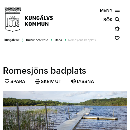
MENY
SÖK
kungalv.se
Kultur och fritid
Bada
Romesjöns badplats
Romesjöns badplats
SPARA
SPARA
SKRIV UT
LYSSNA
SIDAN
SOM
FAVORIT