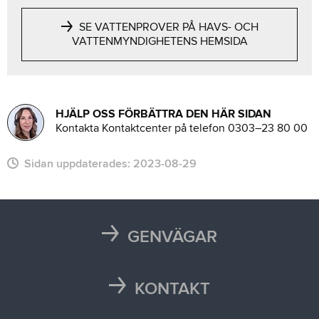
SE VATTENPROVER PÅ HAVS- OCH
VATTENMYNDIGHETENS HEMSIDA
HJÄLP OSS FÖRBÄTTRA DEN HÄR SIDAN
Kontakta Kontaktcenter på telefon 0303–23 80 00
Sidan uppdaterades:
2023-08-29
GENVÄGAR
Karta
Läsårstider
KONTAKT
Maten i skolan
Kontakta oss