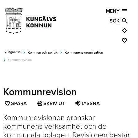
MENY
SÖK
kungalv.se
Kommun och politik
Kommunens organisation
Kommunrevision
Kommunrevision
SPARA
SPARA
SKRIV UT
LYSSNA
SIDAN
Kommunrevisionen granskar
SOM
kommunens verksamhet och de
FAVORIT
kommunala bolagen. Revisionen består