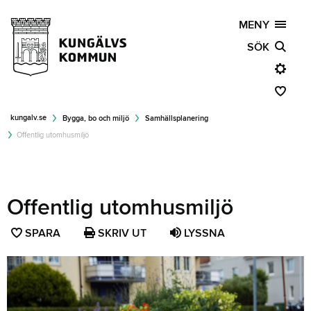
MENY
SÖK
kungalv.se
Bygga, bo och miljö
Samhällsplanering
Offentlig utomhusmiljö
Offentlig utomhusmiljö
SPARA
SPARA
SKRIV UT
LYSSNA
SIDAN
SOM
FAVORIT