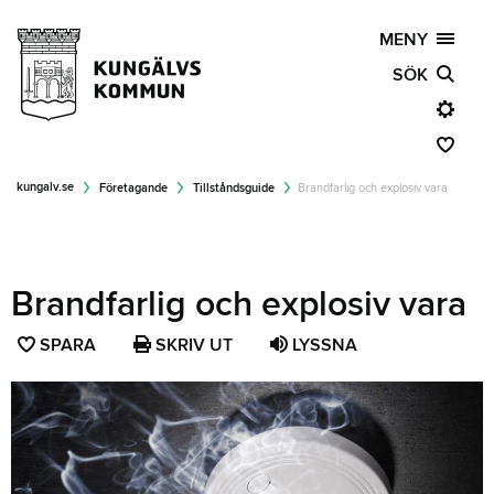
MENY
SÖK
kungalv.se
Företagande
Tillståndsguide
Brandfarlig och explosiv vara
Brandfarlig och explosiv vara
SPARA
SPARA
SKRIV UT
LYSSNA
SIDAN
SOM
FAVORIT