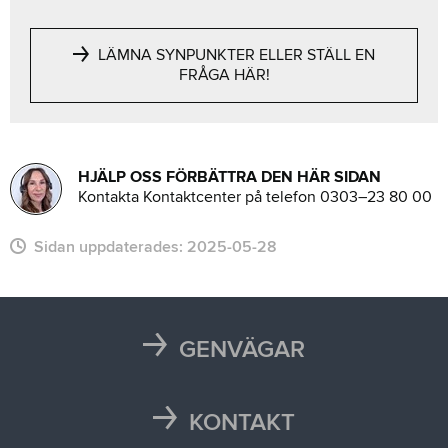
LÄMNA SYNPUNKTER ELLER STÄLL EN
FRÅGA HÄR!
HJÄLP OSS FÖRBÄTTRA DEN HÄR SIDAN
Kontakta Kontaktcenter på telefon 0303–23 80 00
Sidan uppdaterades:
2025-05-28
GENVÄGAR
Karta
Läsårstider
KONTAKT
Maten i skolan