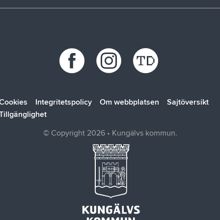
Stöd vid kris
Bohus räddningstjänstförbund
Återvinningscentraler
Synpunkt, fråga eller klagomål
Bokab
Öppettider
Förbo
Kungälvsbostäder
Kungälv Energi
SOLTAK AB
Cookies
Integritetspolicy
Om webbplatsen
Sajtöversikt
Tillgänglighet
© Copyright 2026 • Kungälvs kommun.