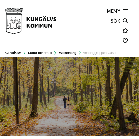
MENY
SÖK
kungalv.se
Kultur och fritid
Evenemang
Anhöriggruppen Oasen