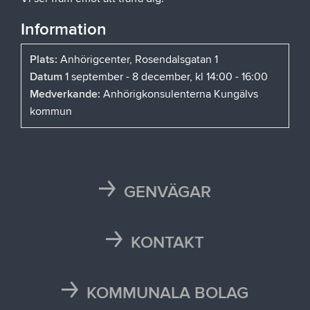
Information
Plats:
Anhörigcenter, Rosendalsgatan 1
Datum
1 september - 8 december, kl 14:00 - 16:00
Medverkande:
Anhörigkonsulenterna Kungälvs
kommun
GENVÄGAR
Karta
Läsårstider
KONTAKT
Maten i skolan
Kontakta oss
Självservice och Mina sidor
Press och media
KOMMUNALA BOLAG
Trafikstörningar