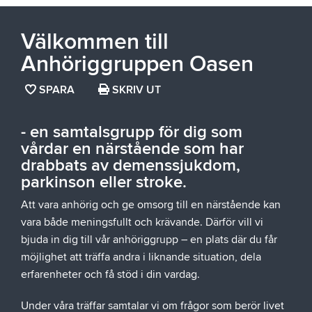
Välkommen till
Anhöriggruppen Oasen
SPARA
SPARA
SKRIV UT
SIDAN
SOM
- en samtalsgrupp för dig som
FAVORIT
vårdar en närstående som har
drabbats av demenssjukdom,
parkinson eller stroke.
Att vara anhörig och ge omsorg till en närstående kan
vara både meningsfullt och krävande. Därför vill vi
bjuda in dig till vår anhöriggrupp – en plats där du får
möjlighet att träffa andra i liknande situation, dela
erfarenheter och få stöd i din vardag.
Under våra träffar samtalar vi om frågor som berör livet