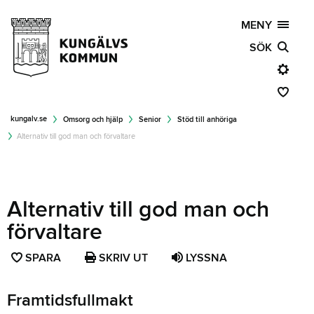
MENY
SÖK
kungalv.se
Omsorg och hjälp
Senior
Stöd till anhöriga
Alternativ till god man och förvaltare
Alternativ till god man och
förvaltare
SPARA
SPARA
SKRIV UT
LYSSNA
SIDAN
SOM
Framtidsfullmakt
FAVORIT