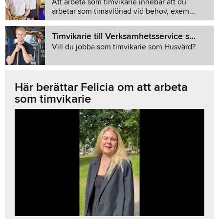
Att arbeta som timvikarie innebär att du
arbetar som timavlönad vid behov, exem...
Timvikarie till Verksamhetsservice som Husvärd
Vill du jobba som timvikarie som Husvärd?
Här berättar Felicia om att arbeta
som timvikarie