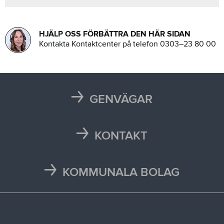
HJÄLP OSS FÖRBÄTTRA DEN HÄR SIDAN
Kontakta Kontaktcenter på telefon 0303–23 80 00
GENVÄGAR
Karta
Läsårstider
KONTAKT
Maten i skolan
Kontakta oss
Självservice och Mina sidor
Press och media
KOMMUNALA BOLAG
Trafikstörningar
Stöd vid kris
Bohus räddningstjänstförbund
Återvinningscentraler
Synpunkt, fråga eller klagomål
Bokab
Öppettider
Förbo