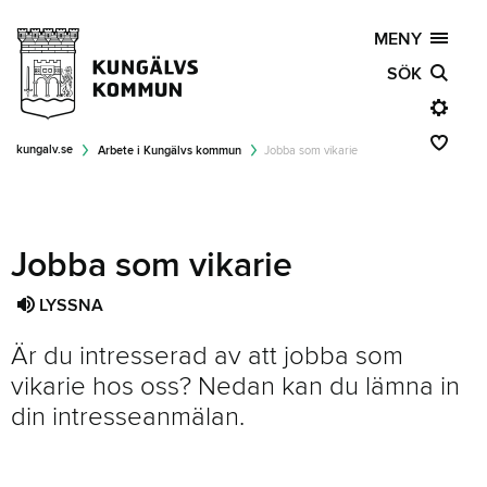
MENY
SÖK
kungalv.se
Arbete i Kungälvs kommun
Jobba som vikarie
Jobba som vikarie
LYSSNA
Är du intresserad av att jobba som
vikarie hos oss? Nedan kan du lämna in
din intresseanmälan.