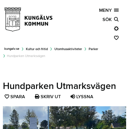
MENY
SÖK
kungalv.se
Kultur och fritid
Utomhusaktiviteter
Parker
Hundparken Utmarksvägen
Hundparken Utmarksvägen
SPARA
SPARA
SKRIV UT
LYSSNA
SIDAN
SOM
FAVORIT