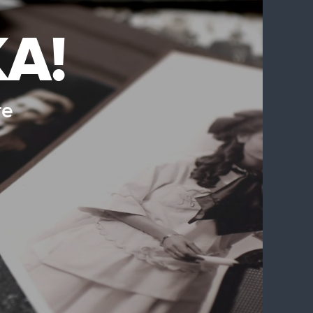
A!
re