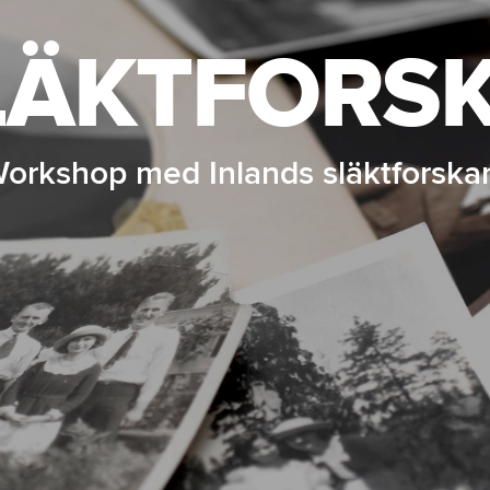
LÄKTFORSK
orkshop med Inlands släktforska