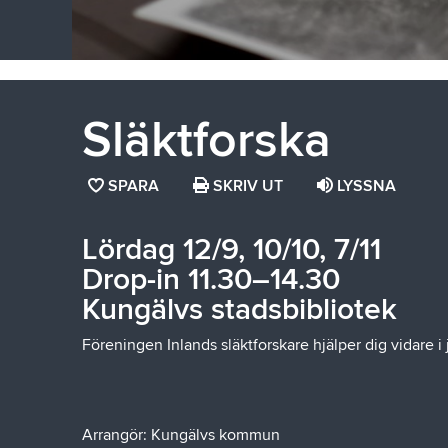
Släktforska
SPARA
SPARA
SKRIV UT
LYSSNA
SIDAN
SOM
Lördag 12/9, 10/10, 7/11
FAVORIT
Drop-in 11.30–14.30
Kungälvs stadsbibliotek
Föreningen Inlands släktforskare hjälper dig vidare i 
Arrangör: Kungälvs kommun