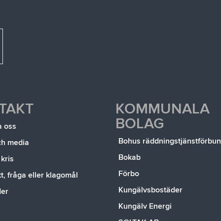
TAKT
KOMMUNALA
BOLAG
a oss
Bohus räddningstjänstförbu
ch media
Bokab
 kris
Förbo
, fråga eller klagomål
Kungälvsbostäder
der
Kungälv Energi