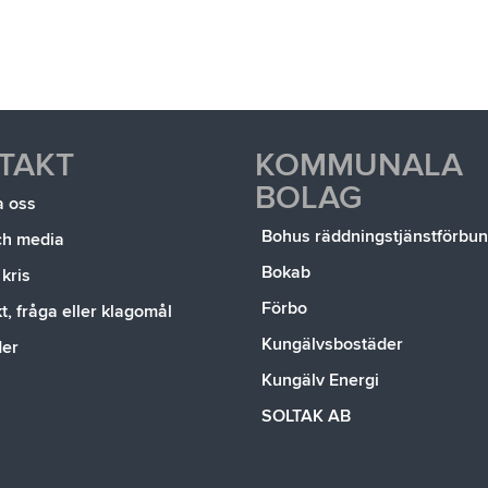
TAKT
KOMMUNALA
BOLAG
a oss
Bohus räddningstjänstförbu
ch media
Bokab
 kris
Förbo
, fråga eller klagomål
Kungälvsbostäder
der
Kungälv Energi
SOLTAK AB