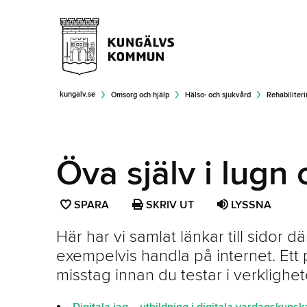
kungalv.se
Omsorg och hjälp
Hälso- och sjukvård
Rehabiliter
Öva själv i lugn 
SPARA
SPARA
SKRIV UT
LYSSNA
SIDAN
Här har vi samlat länkar till sidor d
SOM
exempelvis handla på internet. Ett 
FAVORIT
misstag innan du testar i verklighet