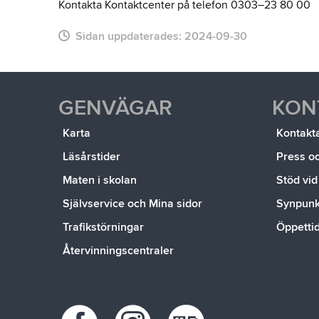
Kontakta Kontaktcenter på telefon 0303–23 80 00
Sidan uppdaterades:
2024-09-30
GENVÄGAR
KON
Karta
Kontakt
Läsårstider
Press o
Maten i skolan
Stöd vid
Självservice och Mina sidor
Synpunkt
Trafikstörningar
Öppetti
Återvinningscentraler