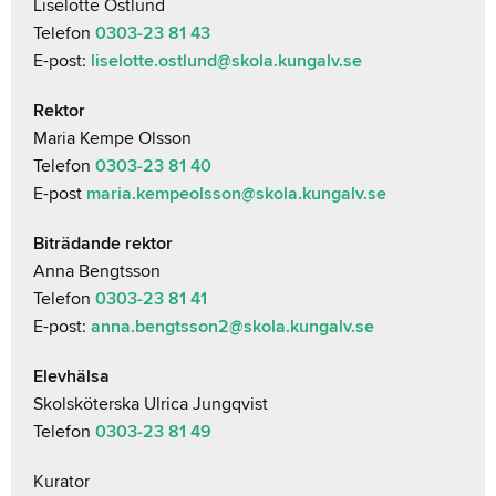
Liselotte Östlund
Telefon
0303-23 81 43
E-post:
liselotte.ostlund@skola.kungalv.se
Rektor
Maria Kempe Olsson
Telefon
0303-23 81 40
E-post
maria.kempeolsson@skola.kungalv.se
Biträdande rektor
Anna Bengtsson
Telefon
0303-23 81 41
E-post:
anna.bengtsson2@skola.kungalv.se
Elevhälsa
Skolsköterska Ulrica Jungqvist
Telefon
0303-23 81 49
Kurator