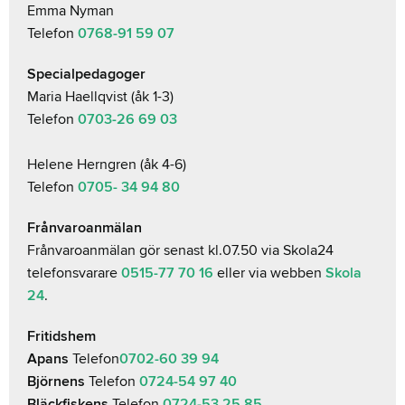
Emma Nyman
Telefon
0768-91 59 07
Specialpedagoger
Maria Haellqvist (åk 1-3)
Telefon
0703-26 69 03
Helene Herngren (åk 4-6)
Telefon
0705- 34 94 80
Frånvaroanmälan
Frånvaroanmälan gör senast kl.07.50 via Skola24
telefonsvarare
0515-77 70 16
eller via webben
Skola
24
.
Fritidshem
Apans
Telefon
0702-60 39 94
Björnens
Telefon
0724-54 97 40
Bläckfiskens
Telefon
0724-53 25 85