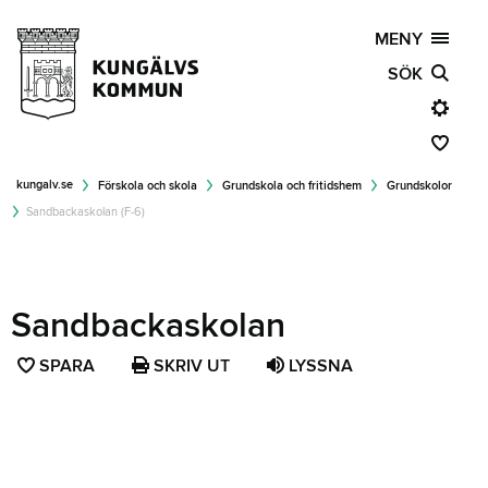
MENY
SÖK
kungalv.se
Förskola och skola
Grundskola och fritidshem
Grundskolor
Sandbackaskolan (F-6)
Sandbackaskolan
SPARA
SPARA
SKRIV UT
LYSSNA
SIDAN
SOM
FAVORIT