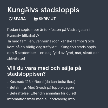
Kungälvs stadsloppis
SPARA
SPARA
SKRIV UT
SIDAN
Redan i september är folkfesten på Västra gatan i
SOM
Kungälv tillbaka! 🎉
FAVORIT
Ta med familjen, vännerna (och kanske farmor?) och
kom på en härlig dagsutflykt till Kungälvs stadsloppis
den 5 september – en dag fylld av fynd, mat, skratt och
aktiviteter!
Vill du vara med och sälja på
stadsloppisen?
• Kostnad: 125 kr/bord (du kan boka flera)
• Betalning: Med Swish på loppis-dagen
• Bekräftelse: Efter din anmälan får du ett
informationsmail med all nödvändig info.