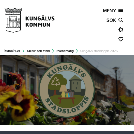
MENY
SÖK
kungalv.se
Kultur och fritid
Evenemang
Kungälvs stadsloppis 2026