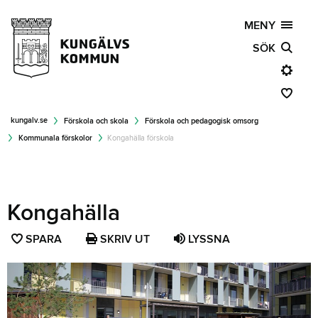
MENY
SÖK
kungalv.se
Förskola och skola
Förskola och pedagogisk omsorg
Kommunala förskolor
Kongahälla förskola
Kongahälla
SPARA
SPARA
SKRIV UT
LYSSNA
SIDAN
SOM
FAVORIT