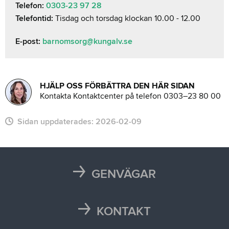
Telefon:
0303-23 97 28
Telefontid:
Tisdag och torsdag klockan 10.00 - 12.00
E-post:
barnomsorg@kungalv.se
HJÄLP OSS FÖRBÄTTRA DEN HÄR SIDAN
Kontakta Kontaktcenter på telefon 0303–23 80 00
Sidan uppdaterades:
2026-02-09
GENVÄGAR
Karta
Läsårstider
KONTAKT
Maten i skolan
Kontakta oss