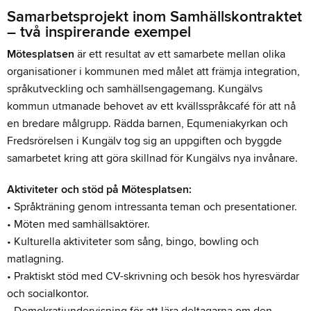
Samarbetsprojekt inom Samhällskontraktet
– två inspirerande exempel
Mötesplatsen
är ett resultat av ett samarbete mellan olika
organisationer i kommunen med målet att främja integration,
språkutveckling och samhällsengagemang. Kungälvs
kommun utmanade behovet av ett kvällsspråkcafé för att nå
en bredare målgrupp. Rädda barnen, Equmeniakyrkan och
Fredsrörelsen i Kungälv tog sig an uppgiften och byggde
samarbetet kring att göra skillnad för Kungälvs nya invånare.
Aktiviteter och stöd på Mötesplatsen:
• Språkträning genom intressanta teman och presentationer.
• Möten med samhällsaktörer.
• Kulturella aktiviteter som sång, bingo, bowling och
matlagning.
• Praktiskt stöd med CV-skrivning och besök hos hyresvärdar
och socialkontor.
• Demokratiundervisning för att lära deltagarna om den