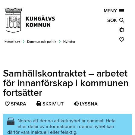
MENY
SÖK
kungalv.se
Kommun och politik
Nyheter
Samhällskontraktet – arbetet
för innanförskap i kommunen
fortsätter
SPARA
SPARA
SKRIV UT
LYSSNA
SIDAN
SOM
Notera att denna artikel/nyhet är gammal. Hela
eller delar av informationen i denna nyhet kan
FAVORIT
därför vara inaktuell eller felaktig.