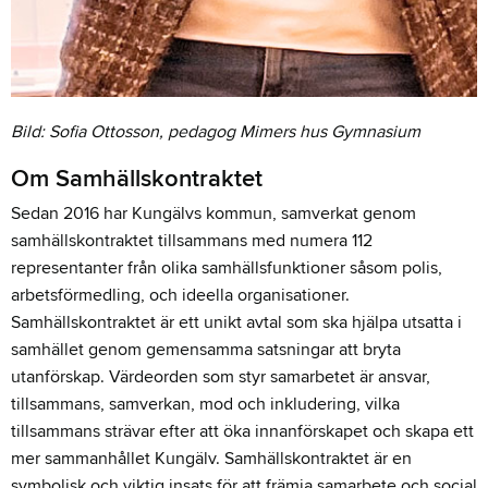
Bild: Sofia Ottosson, pedagog Mimers hus Gymnasium
Om Samhällskontraktet
Sedan 2016 har Kungälvs kommun, samverkat genom
samhällskontraktet tillsammans med numera 112
representanter från olika samhällsfunktioner såsom polis,
arbetsförmedling, och ideella organisationer.
Samhällskontraktet är ett unikt avtal som ska hjälpa utsatta i
samhället genom gemensamma satsningar att bryta
utanförskap. Värdeorden som styr samarbetet är ansvar,
tillsammans, samverkan, mod och inkludering, vilka
tillsammans strävar efter att öka innanförskapet och skapa ett
mer sammanhållet Kungälv. Samhällskontraktet är en
symbolisk och viktig insats för att främja samarbete och social