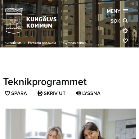
MENY
SÖK
kungalv.se
Förskola och skola
Gymnasieskola
Teknikprogrammet
SPARA
SPARA
SKRIV UT
LYSSNA
SIDAN
SOM
FAVORIT