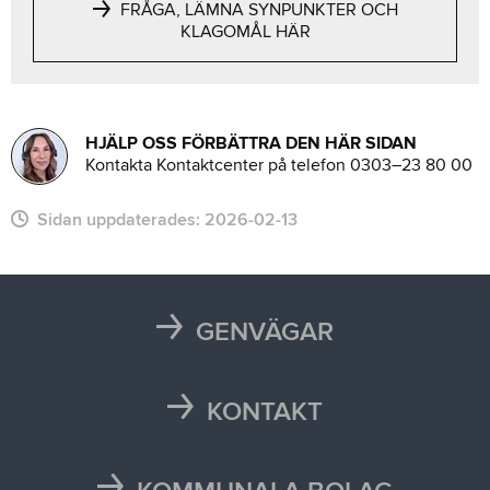
FRÅGA, LÄMNA SYNPUNKTER OCH
KLAGOMÅL HÄR
HJÄLP OSS FÖRBÄTTRA DEN HÄR SIDAN
Kontakta Kontaktcenter på telefon 0303–23 80 00
Sidan uppdaterades:
2026-02-13
GENVÄGAR
Karta
Läsårstider
KONTAKT
Maten i skolan
Kontakta oss
Självservice och Mina sidor
Press och media