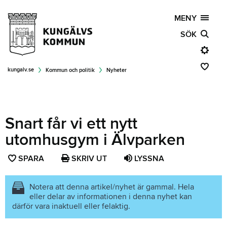
MENY
SÖK
kungalv.se
Kommun och politik
Nyheter
Snart får vi ett nytt
utomhusgym i Älvparken
SPARA
SPARA
SKRIV UT
LYSSNA
SIDAN
SOM
Notera att denna artikel/nyhet är gammal. Hela
eller delar av informationen i denna nyhet kan
FAVORIT
därför vara inaktuell eller felaktig.