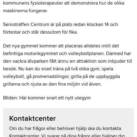
kommunens fysioterapeuter att demonstrera hur de olika
maskinerna fungerar.
Senioträffen Centrum är på plats redan klockan 14 och
förtestar och står dessutom för fika.
Det nya gymmet kommer att placeras alldeles intill det
befintliga motorikgymmet och volleybollplanen. Därmed har
den vackra älvparken fått ännu en attraktion som inbjuder till
besök. Nu kan du snart träna på två olika gym, spela
volleyboll, gå promenadslingor, grilla på de uppbyggda
grillarna och njuta av den fina miljön vid älven.
BIlden: Här kommer snart ett nytt utegym
Kontaktcenter
Om du har frågor eller behöver hjälp ska du kontakta
Kontaktcenter. Vi svarar på dina frågor eller hjälper dig