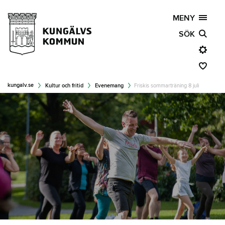
MENY
SÖK
kungalv.se
Kultur och fritid
Evenemang
Friskis sommarträning 8 juli