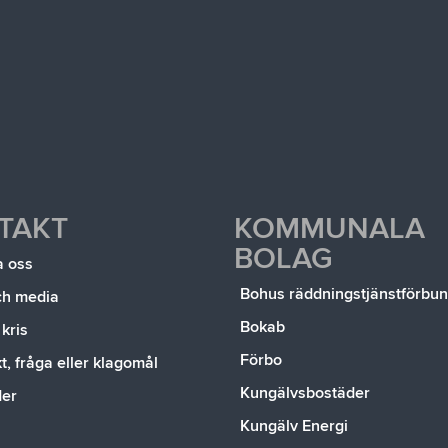
TAKT
KOMMUNALA
BOLAG
a oss
Bohus räddningstjänstförbu
ch media
Bokab
 kris
Förbo
, fråga eller klagomål
Kungälvsbostäder
der
Kungälv Energi