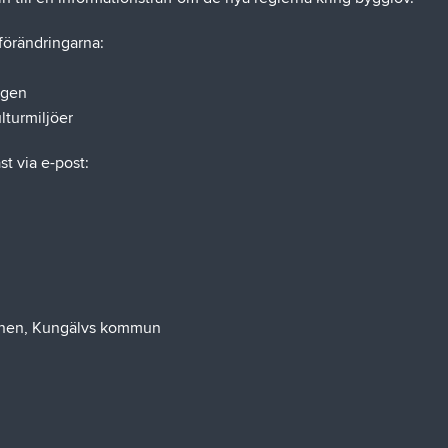
förändringarna:
ngen
lturmiljöer
st via e-post:
onen, Kungälvs kommun