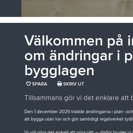
Välkommen på in
om ändringar i p
bygglagen
SPARA
SPARA
SKRIV UT
SIDAN
Tillsammans gör vi det enklare att
SOM
FAVORIT
Den 1 december 2025 trädde ändringarna i plan- och 
att bygga utan lov och gör samtidigt regelverket tydl
Vi vill göra det enkelt att göra rätt — därför bjuder v