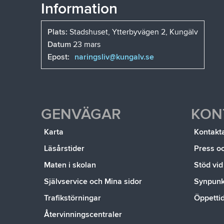
Information
Plats:
Stadshuset, Ytterbyvägen 2, Kungälv
Datum
23 mars
Epost:
naringsliv@kungalv.se
GENVÄGAR
KON
Karta
Kontakt
Läsårstider
Press o
Maten i skolan
Stöd vid
Självservice och Mina sidor
Synpunkt
Trafikstörningar
Öppetti
Återvinningscentraler