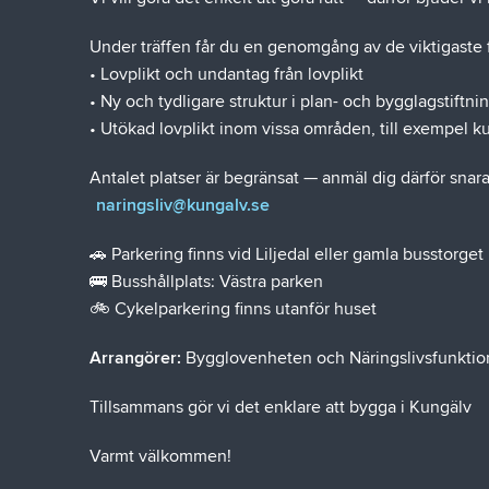
Under träffen får du en genomgång av de viktigaste 
• Lovplikt och undantag från lovplikt
• Ny och tydligare struktur i plan- och bygglagstiftni
• Utökad lovplikt inom vissa områden, till exempel ku
Antalet platser är begränsat — anmäl dig därför snara
naringsliv@kungalv.se
🚗 Parkering finns vid Liljedal eller gamla busstorget
🚌 Busshållplats: Västra parken
🚲 Cykelparkering finns utanför huset
Arrangörer:
Bygglovenheten och Näringslivsfunkti
Tillsammans gör vi det enklare att bygga i Kungälv
Varmt välkommen!