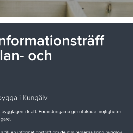
formationsträff
lan- och
 bygga i Kungälv
bygglagen i kraft. Förändringarna ger utökade möjligheter
igare.
i in till en informationsträff om de nya reglerna kring bygglov.