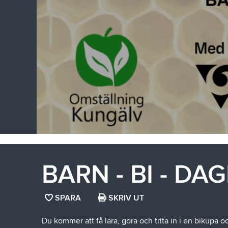
BARN - BI - DA
SPARA
SPARA
SKRIV UT
SIDAN
Du kommer att få lära, göra och titta in i en bikupa o
SOM