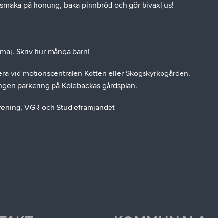
r, smaka på honung, baka pinnbröd och gör bivaxljus!
 maj. Skriv hur många barn!
kera vid motionscentralen Kotten eller Skogskyrkogården.
 Ingen parkering på Kolebackas gårdsplan.
örening, VGR och Studiefrämjandet