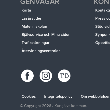
GENVÄGAR
KON
Karta
Kontakt
Läsårstider
Press o
Maten i skolan
Stöd vid
Självservice och Mina sidor
Synpunkt
Trafikstörningar
Öppetti
Återvinningscentraler
Cookies
Integritetspolicy
Om webbplatse
© Copyright 2026 • Kungälvs kommun.