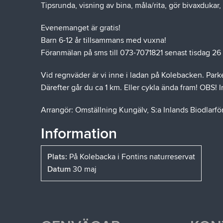
Tipsrunda, visning av bina, måla/rita, gör bivaxduka
FAVORIT
Evenemanget är gratis!
Barn 6-12 år tillsammans med vuxna!
Föranmälan på sms till 073-7071821 senast tisdag 26
Vid regnväder är vi inne i ladan på Kolebacken. Par
Därefter går du ca 1 km. Eller cykla ända fram! OBS!
Arrangör: Omställning Kungälv, S:a Inlands Biodlarf
Information
Plats:
På Kolebacka i Fontins naturreservat
Datum
30 maj