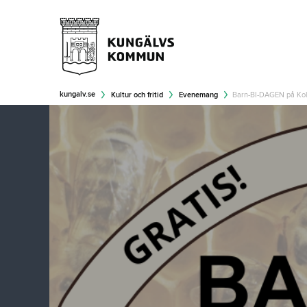
kungalv.se
Kultur och fritid
Evenemang
Barn-BI-DAGEN på Ko