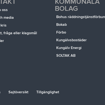
TAKT
KOMMUNALA
BOLAG
a oss
Bohus räddningstjänstförbu
ch media
Bokab
 kris
Förbo
, fråga eller klagomål
Kungälvsbostäder
der
Kungälv Energi
SOLTAK AB
n
Sajtöversikt
Tillgänglighet