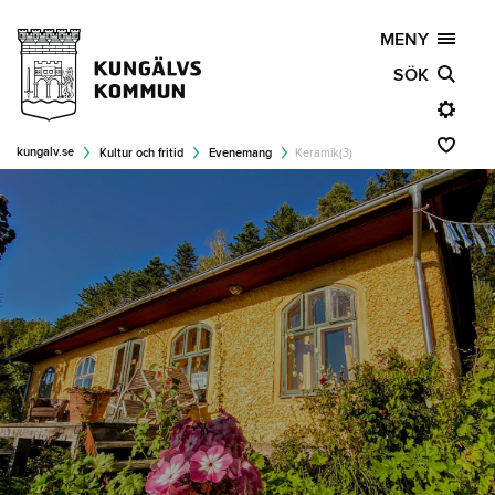
MENY
SÖK
kungalv.se
Kultur och fritid
Evenemang
Keramik(3)