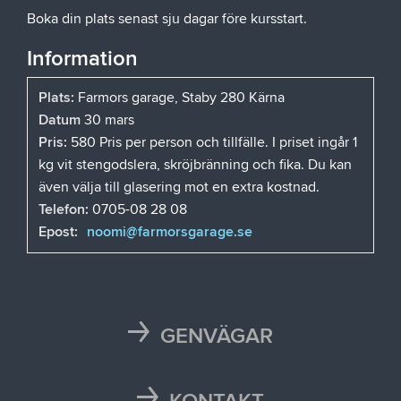
Boka din plats senast sju dagar före kursstart.
Information
Plats:
Farmors garage, Staby 280 Kärna
Datum
30 mars
Pris:
580 Pris per person och tillfälle. I priset ingår 1
kg vit stengodslera, skröjbränning och fika. Du kan
även välja till glasering mot en extra kostnad.
Telefon:
0705-08 28 08
Epost:
noomi@farmorsgarage.se
GENVÄGAR
Karta
Läsårstider