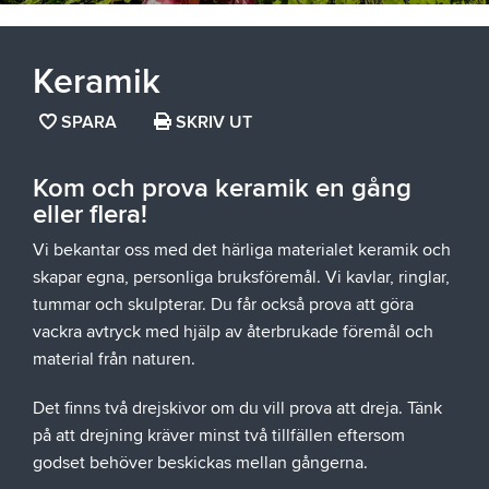
Keramik
SPARA
SPARA
SKRIV UT
SIDAN
SOM
Kom och prova keramik en gång
FAVORIT
eller flera!
Vi bekantar oss med det härliga materialet keramik och
skapar egna, personliga bruksföremål. Vi kavlar, ringlar,
tummar och skulpterar. Du får också prova att göra
vackra avtryck med hjälp av återbrukade föremål och
material från naturen.
Det finns två drejskivor om du vill prova att dreja. Tänk
på att drejning kräver minst två tillfällen eftersom
godset behöver beskickas mellan gångerna.