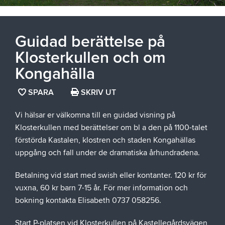
Guidad berättelse på
Klosterkullen och om
Kongahälla
SPARA
SPARA
SKRIV UT
SIDAN
Vi hälsar er välkomna till en guidad visning på
SOM
Klosterkullen med berättelser om bl a den på 1100-talet
FAVORIT
förstörda Kastalen, klostren och staden Kongahällas
uppgång och fall under de dramatiska århundradena.
Betalning vid start med swish eller kontanter. 120 kr för
vuxna, 60 kr barn 7-15 år. För mer information och
bokning kontakta Elisabeth 0737 058256.
Start P-platsen vid Klosterkullen på Kastellegårdsvägen