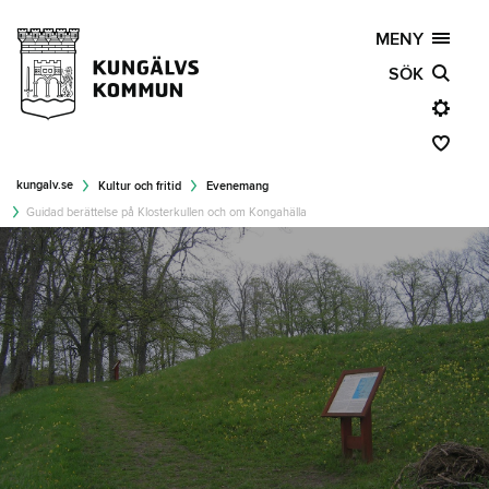
MENY
SÖK
kungalv.se
Kultur och fritid
Evenemang
Guidad berättelse på Klosterkullen och om Kongahälla