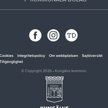
Trafikstörningar
Stöd vid kris
Bohus räddningstjänstförbund
Återvinningscentraler
Synpunkt, fråga eller klagomål
Bokab
Öppettider
Förbo
Kungälvsbostäder
Kungälv Energi
SOLTAK AB
Cookies
Integritetspolicy
Om webbplatsen
Sajtöversikt
Tillgänglighet
© Copyright 2026 • Kungälvs kommun.