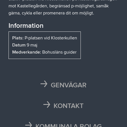
mot Kastellegården, begränsad p-möjlighet, samåk
gärna, cykla eller promenera dit om möjligt.
Information
Plats:
P-platsen vid Klosterkullen
Datum
9 maj
Medverkande:
Bohusläns guider
GENVÄGAR
Karta
Läsårstider
KONTAKT
Maten i skolan
Kontakta oss
Självservice och Mina sidor
Press och media
KOMMUNALA BOLAG