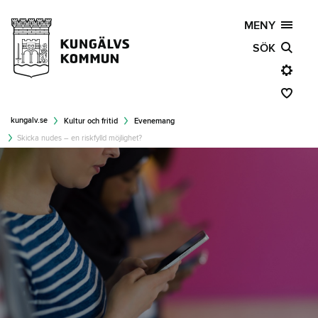
MENY
SÖK
kungalv.se
Kultur och fritid
Evenemang
Skicka nudes – en riskfylld möjlighet?