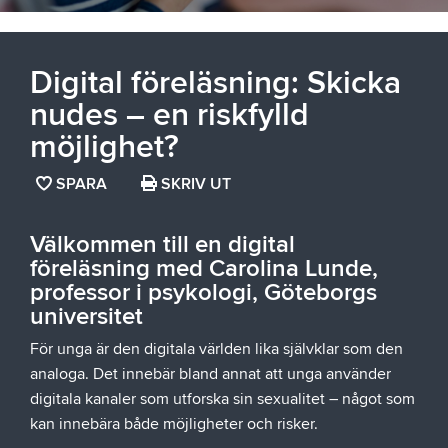
Digital föreläsning: Skicka
nudes – en riskfylld
möjlighet?
SPARA
SPARA
SKRIV UT
SIDAN
SOM
Välkommen till en digital
FAVORIT
föreläsning med Carolina Lunde,
professor i psykologi, Göteborgs
universitet
För unga är den digitala världen lika självklar som den
analoga. Det innebär bland annat att unga använder
digitala kanaler som utforska sin sexualitet – något som
kan innebära både möjligheter och risker.