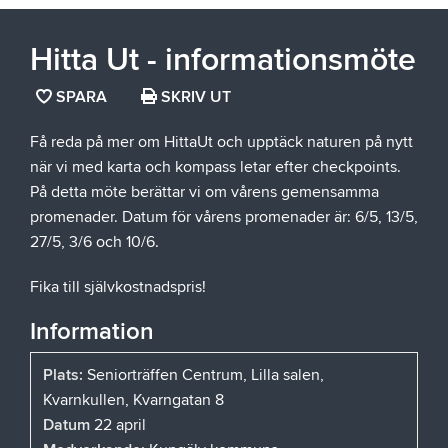
Hitta Ut - informationsmöte
SPARA
SPARA
SKRIV UT
SIDAN
Få reda på mer om HittaUt och upptäck naturen på nytt
SOM
när vi med karta och kompass letar efter checkpoints.
FAVORIT
På detta möte berättar vi om vårens gemensamma
promenader. Datum för vårens promenader är: 6/5, 13/5,
27/5, 3/6 och 10/6.
Fika till självkostnadspris!
Information
Plats:
Seniorträffen Centrum, Lilla salen,
Kvarnkullen, Kvarngatan 8
Datum
22 april