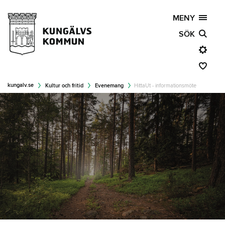
MENY
SÖK
kungalv.se
Kultur och fritid
Evenemang
HittaUt - informationsmöte