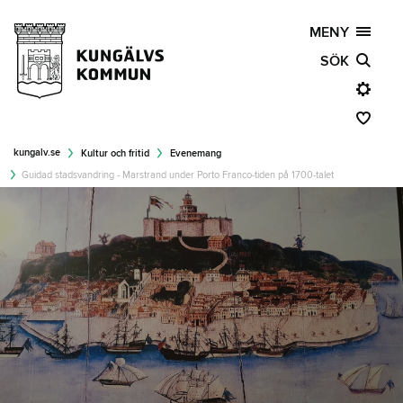
MENY
SÖK
kungalv.se
Kultur och fritid
Evenemang
Guidad stadsvandring - Marstrand under Porto Franco-tiden på 1700-talet