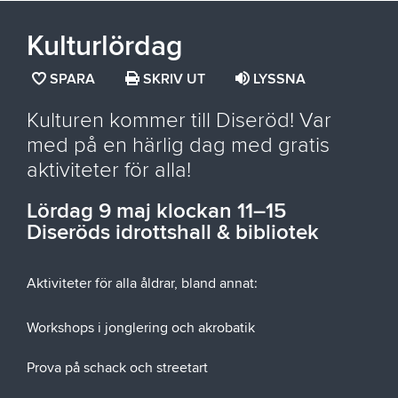
Kulturlördag
SPARA
SPARA
SKRIV UT
LYSSNA
SIDAN
Kulturen kommer till Diseröd! Var
SOM
med på en härlig dag med gratis
FAVORIT
aktiviteter för alla!
Lördag 9 maj klockan 11–15
Diseröds idrottshall & bibliotek
Aktiviteter för alla åldrar, bland annat:
Workshops i jonglering och akrobatik
Prova på schack och streetart