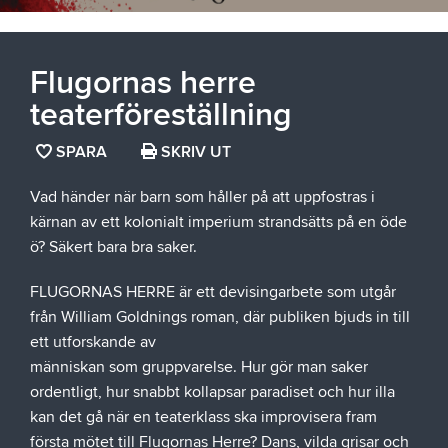
Flugornas herre
teaterföreställning
SPARA
SPARA
SKRIV UT
SIDAN
Vad händer när barn som håller på att uppfostras i
SOM
kärnan av ett kolonialt imperium strandsätts på en öde
FAVORIT
ö? Säkert bara bra saker.
FLUGORNAS HERRE är ett devisingarbete som utgår
från William Goldnings roman, där publiken bjuds in till
ett utforskande av
människan som gruppvarelse. Hur gör man saker
ordentligt, hur snabbt kollapsar paradiset och hur illa
kan det gå när en teaterklass ska improvisera fram
första mötet till Flugornas Herre? Dans, vilda grisar och