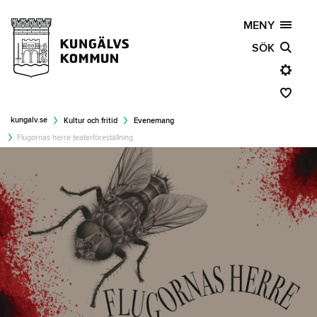
MENY
SÖK
kungalv.se
Kultur och fritid
Evenemang
Flugornas herre teaterföreställning