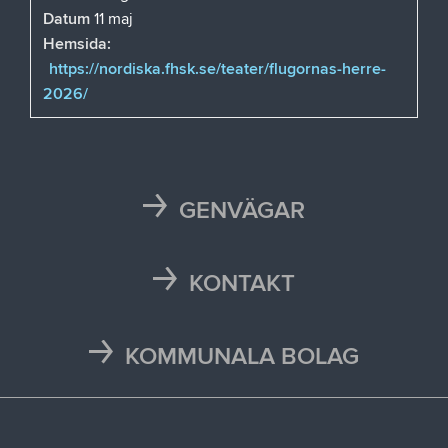
Datum
11 maj
Hemsida:
https://nordiska.fhsk.se/teater/flugornas-herre-
2026/
GENVÄGAR
Karta
Läsårstider
KONTAKT
Maten i skolan
Kontakta oss
Självservice och Mina sidor
Press och media
KOMMUNALA BOLAG
Trafikstörningar
Stöd vid kris
Bohus räddningstjänstförbund
Återvinningscentraler
Synpunkt, fråga eller klagomål
Bokab