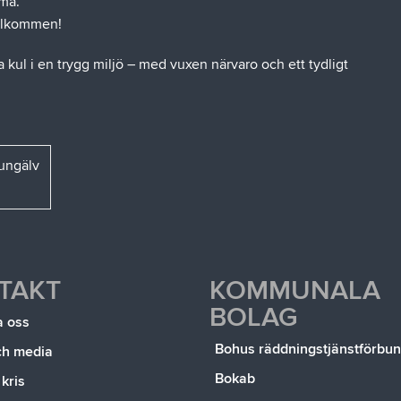
ma.
älkommen!
 kul i en trygg miljö – med vuxen närvaro och ett tydligt
ungälv
TAKT
KOMMUNALA
BOLAG
a oss
Bohus räddningstjänstförbu
ch media
Bokab
 kris