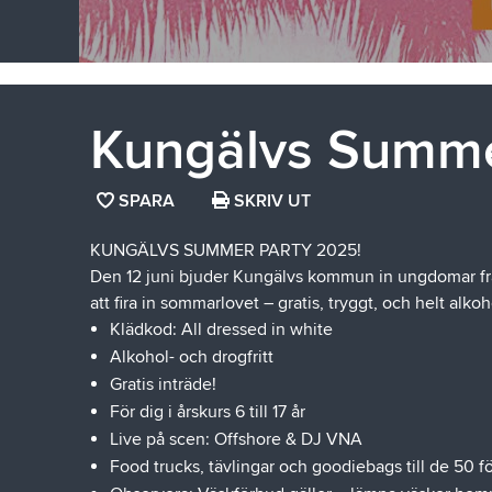
Kungälvs Summe
SPARA
SPARA
SKRIV UT
SIDAN
KUNGÄLVS SUMMER PARTY 2025!
SOM
Den 12 juni bjuder Kungälvs kommun in ungdomar från 
FAVORIT
att fira in sommarlovet – gratis, tryggt, och helt alkoho
Klädkod: All dressed in white
Alkohol- och drogfritt
Gratis inträde!
För dig i årskurs 6 till 17 år
Live på scen: Offshore & DJ VNA
Food trucks, tävlingar och goodiebags till de 50 fö