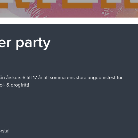
r party
årskurs 6 till 17 år till sommarens stora ungdomsfest för
l- & drogfritt!
rsta!