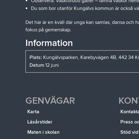
Observera: Väskförbud gäller – lämna väskor hem
Du som bor utanför Kungälvs kommun är också v
Det här är en kväll där unga kan samlas, dansa och ha
fokus på gemenskap.
Information
Plats:
Kungälvsparken, Karebyvägen 4B, 442 34 K
Datum
12 juni
GENVÄGAR
KON
Karta
Kontakt
Läsårstider
Press o
Maten i skolan
Stöd vid