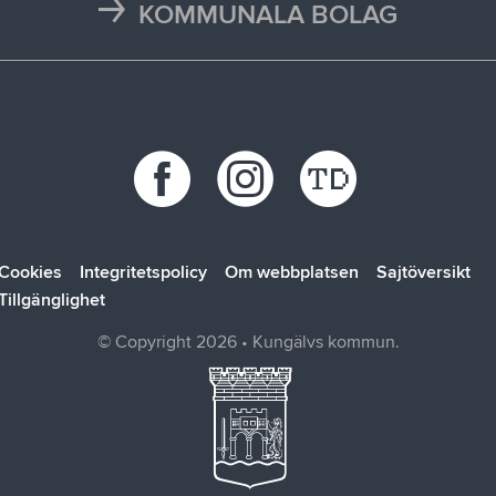
Press och media
KOMMUNALA BOLAG
Trafikstörningar
Stöd vid kris
Bohus räddningstjänstförbund
Återvinningscentraler
Synpunkt, fråga eller klagomål
Bokab
Öppettider
Förbo
Kungälvsbostäder
Kungälv Energi
SOLTAK AB
Cookies
Integritetspolicy
Om webbplatsen
Sajtöversikt
Tillgänglighet
© Copyright 2026 • Kungälvs kommun.