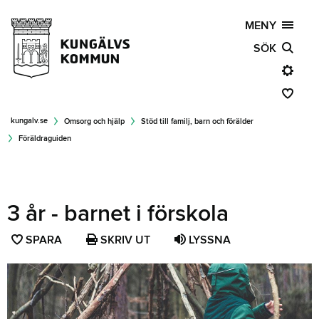
MENY
SÖK
kungalv.se
Omsorg och hjälp
Stöd till familj, barn och förälder
Föräldraguiden
3 år - barnet i förskola
SPARA
SPARA
SKRIV UT
LYSSNA
SIDAN
SOM
FAVORIT