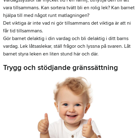
Vardagssysslor tar mycket tid i en familj, utnyttja den till att
vara tillsammans. Kan sortera tvätt bli en rolig lek? Kan barnet
hjälpa till med något runt matlagningen?
Det viktiga är inte vad ni gör tillsammans det viktiga är att ni
får tid tillsammans.
Gör barnet delaktig i din vardag och bli delaktig i ditt barns
vardag. Lek låtsaslekar, ställ frågor och lyssna på svaren. Låt
barnet styra leken en liten stund här och där.
Trygg och stödjande gränssättning