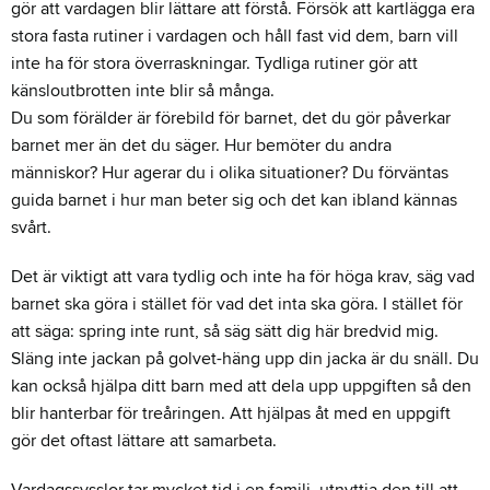
gör att vardagen blir lättare att förstå. Försök att kartlägga era
stora fasta rutiner i vardagen och håll fast vid dem, barn vill
inte ha för stora överraskningar. Tydliga rutiner gör att
känsloutbrotten inte blir så många.
Du som förälder är förebild för barnet, det du gör påverkar
barnet mer än det du säger. Hur bemöter du andra
människor? Hur agerar du i olika situationer? Du förväntas
guida barnet i hur man beter sig och det kan ibland kännas
svårt.
Det är viktigt att vara tydlig och inte ha för höga krav, säg vad
barnet ska göra i stället för vad det inta ska göra. I stället för
att säga: spring inte runt, så säg sätt dig här bredvid mig.
Släng inte jackan på golvet-häng upp din jacka är du snäll. Du
kan också hjälpa ditt barn med att dela upp uppgiften så den
blir hanterbar för treåringen. Att hjälpas åt med en uppgift
gör det oftast lättare att samarbeta.