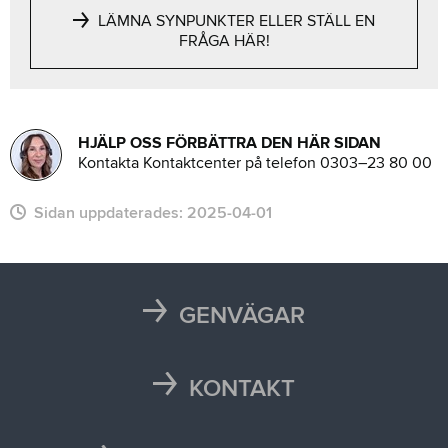
LÄMNA SYNPUNKTER ELLER STÄLL EN
FRÅGA HÄR!
HJÄLP OSS FÖRBÄTTRA DEN HÄR SIDAN
Kontakta Kontaktcenter på telefon 0303–23 80 00
Sidan uppdaterades:
2025-04-01
GENVÄGAR
Karta
Läsårstider
KONTAKT
Maten i skolan
Kontakta oss
Självservice och Mina sidor