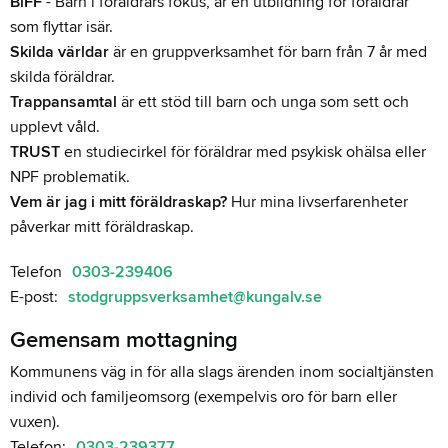
BiFF
- Barn i föräldrars fokus, är en utbildning för föräldrar
som flyttar isär.
Skilda världar
är en gruppverksamhet för barn från 7 år med
skilda föräldrar.
Trappansamtal
är ett stöd till barn och unga som sett och
upplevt våld.
TRUST
en studiecirkel för föräldrar med psykisk ohälsa eller
NPF problematik.
Vem är jag i mitt föräldraskap?
Hur mina livserfarenheter
påverkar mitt föräldraskap.
Telefon
0303-239406
E-post:
stodgruppsverksamhet@kungalv.se
Gemensam mottagning
Kommunens väg in för alla slags ärenden inom socialtjänsten
individ och familjeomsorg (exempelvis oro för barn eller
vuxen).
Telefon:
0303-239377