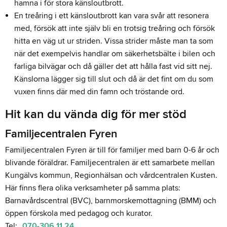
hamna i för stora känsloutbrott.
En treåring i ett känsloutbrott kan vara svår att resonera
med, försök att inte själv bli en trotsig treåring och försök
hitta en väg ut ur striden. Vissa strider måste man ta som
när det exempelvis handlar om säkerhetsbälte i bilen och
farliga bilvägar och då gäller det att hålla fast vid sitt nej.
Känslorna lägger sig till slut och då är det fint om du som
vuxen finns där med din famn och tröstande ord.
Hit kan du vända dig för mer stöd
Familjecentralen Fyren
Familjecentralen Fyren är till för familjer med barn 0-6 år och
blivande föräldrar. Familjecentralen är ett samarbete mellan
Kungälvs kommun, Regionhälsan och vårdcentralen Kusten.
Här finns flera olika verksamheter på samma plats:
Barnavårdscentral (BVC), barnmorskemottagning (BMM) och
öppen förskola med pedagog och kurator.
Tel:
070-306 11 24