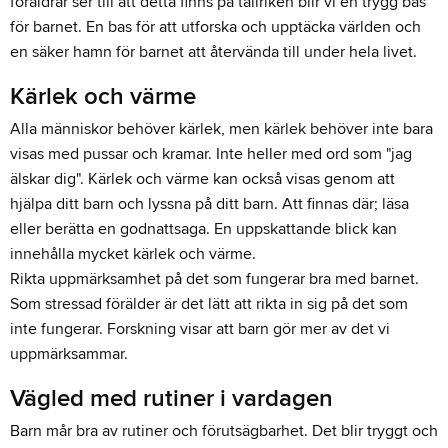
föräldrar ser till att detta finns på tallriken blir vi en trygg bas
för barnet. En bas för att utforska och upptäcka världen och
en säker hamn för barnet att återvända till under hela livet.
Kärlek och värme
Alla människor behöver kärlek, men kärlek behöver inte bara
visas med pussar och kramar. Inte heller med ord som "jag
älskar dig". Kärlek och värme kan också visas genom att
hjälpa ditt barn och lyssna på ditt barn. Att finnas där; läsa
eller berätta en godnattsaga. En uppskattande blick kan
innehålla mycket kärlek och värme.
Rikta uppmärksamhet på det som fungerar bra med barnet.
Som stressad förälder är det lätt att rikta in sig på det som
inte fungerar. Forskning visar att barn gör mer av det vi
uppmärksammar.
Vägled med rutiner i vardagen
Barn mår bra av rutiner och förutsägbarhet. Det blir tryggt och