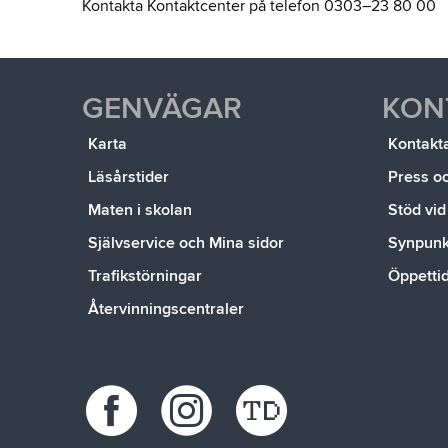
Kontakta Kontaktcenter på telefon 0303–23 80 00
GENVÄGAR
KON
Karta
Kontakt
Läsårstider
Press o
Maten i skolan
Stöd vid
Självservice och Mina sidor
Synpunkt
Trafikstörningar
Öppetti
Återvinningscentraler