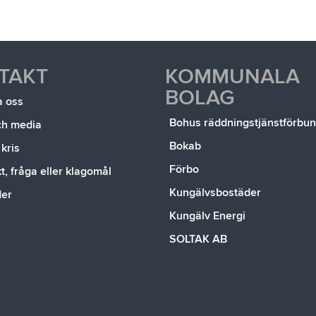
TAKT
KOMMUNALA
BOLAG
a oss
Bohus räddningstjänstförbu
ch media
Bokab
 kris
Förbo
, fråga eller klagomål
Kungälvsbostäder
der
Kungälv Energi
SOLTAK AB