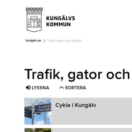
kungalv.se
Trafik, gator och utemiljö
Trafik, gator och
LYSSNA
SORTERA
Cykla i Kungälv