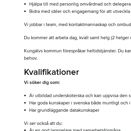
Hjälpa till med personlig omvårdnad och delegera
Bidra med idéer och engagemang för att utveckl
Vi jobbar i team, med kontaktmannaskap och ombuds
Du kommer att arbeta dag, kväll samt helg (2 helger 
Kungälvs kommun förespråkar heltidstjänster. Du ka
behov.
Kvalifikationer
Vi söker dig som:
Är utbildad undersköterska och kan uppvisa den sk
Har goda kunskaper i svenska både muntligt och i 
Har grundläggande datakunskaper
Vi ser också att du:
Är en god lagspelare med samarbetsförmåga