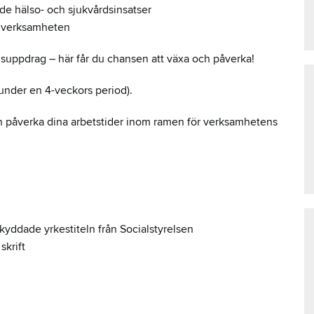
de hälso- och sjukvårdsinsatser
a verksamheten
uppdrag – här får du chansen att växa och påverka!
under en 4-veckors period).
n påverka dina arbetstider inom ramen för verksamhetens
yddade yrkestiteln från Socialstyrelsen
skrift