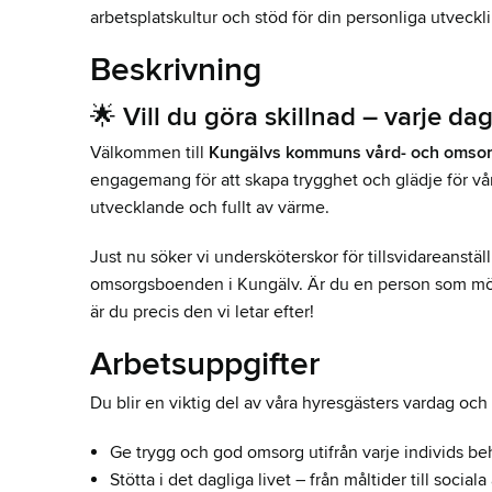
arbetsplatskultur och stöd för din personliga utvecklin
Beskrivning
🌟
Vill du göra skillnad – varje da
Välkommen till
Kungälvs kommuns vård- och omso
engagemang för att skapa trygghet och glädje för våra
utvecklande och fullt av värme.
Just nu söker vi undersköterskor för tillsvidareanstäl
omsorgsboenden i Kungälv. Är du en person som möt
är du precis den vi letar efter!
Arbetsuppgifter
Du blir en viktig del av våra hyresgästers vardag och
Ge trygg och god omsorg utifrån varje individs b
Stötta i det dagliga livet – från måltider till sociala