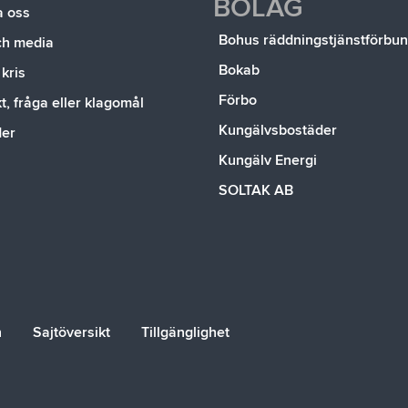
BOLAG
a oss
Bohus räddningstjänstförbu
ch media
Bokab
 kris
Förbo
, fråga eller klagomål
Kungälvsbostäder
der
Kungälv Energi
SOLTAK AB
n
Sajtöversikt
Tillgänglighet