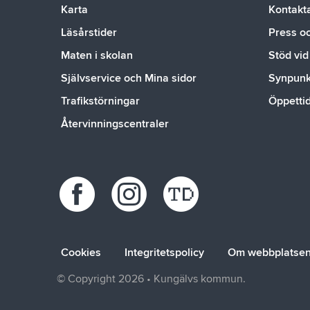
Karta
Kontakt
Läsårstider
Press o
Maten i skolan
Stöd vid
Självservice och Mina sidor
Synpunkt
Trafikstörningar
Öppetti
Återvinningscentraler
Cookies
Integritetspolicy
Om webbplatse
© Copyright 2026 • Kungälvs kommun.