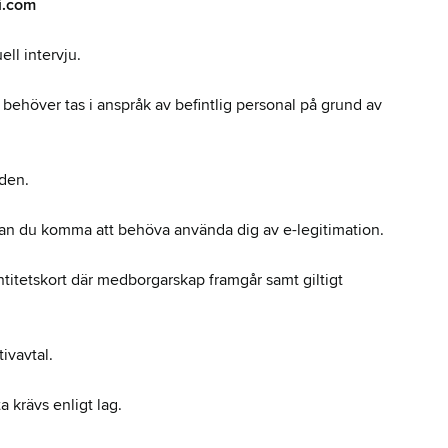
i.com
ll intervju.
ej behöver tas i anspråk av befintlig personal på grund av
den.
 kan du komma att behöva använda dig av e-legitimation.
dentitetskort där medborgarskap framgår samt giltigt
ivavtal.
a krävs enligt lag.