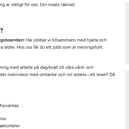
g är viktigt för oss. Din insats räknas!
g?
rgsboenden
! Här jobbar vi tillsammans med hjärta och
 äldre. Hos oss får du ett jobb som är meningsfullt,
lning med arbete på dag/kväll till våra vård- och
er människor med omtanke och vill arbeta i ett team? Då
 förväntas:
ehov
 aktiviteter