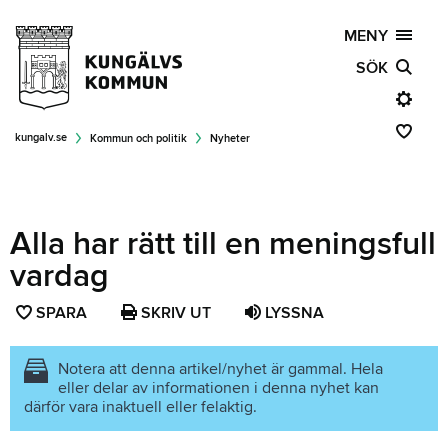
MENY
SÖK
kungalv.se
Kommun och politik
Nyheter
Alla har rätt till en meningsfull
vardag
SPARA
SPARA
SKRIV UT
LYSSNA
SIDAN
SOM
Notera att denna artikel/nyhet är gammal. Hela
eller delar av informationen i denna nyhet kan
FAVORIT
därför vara inaktuell eller felaktig.