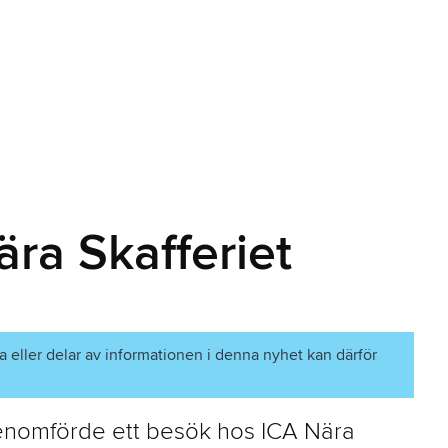
ra Skafferiet
a eller delar av informationen i denna nyhet kan därför
genomförde ett besök hos ICA Nära