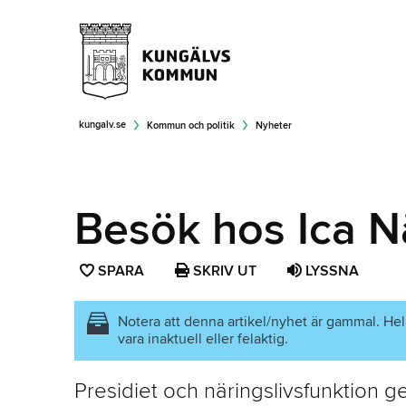
kungalv.se
Kommun och politik
Nyheter
Besök hos Ica Nä
SPARA
SPARA
SKRIV UT
LYSSNA
SIDAN
SOM
Notera att denna artikel/nyhet är gammal. Hel
vara inaktuell eller felaktig.
FAVORIT
Presidiet och näringslivsfunktion 