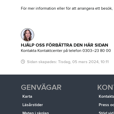
För mer information eller för att arrangera ett besök
HJÄLP OSS FÖRBÄTTRA DEN HÄR SIDAN
Kontakta Kontaktcenter på telefon 0303–23 80 00
Sidan skapades:
tisdag, 05 mars 2024, 10:11
GENVÄGAR
KON
Karta
Kontakt
Läsårstider
Press o
Maten i skolan
Stöd vid