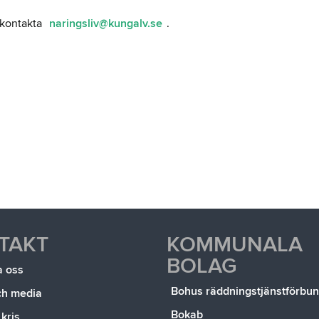
, kontakta
naringsliv@kungalv.se
.
TAKT
KOMMUNALA
BOLAG
a oss
Bohus räddningstjänstförbu
ch media
Bokab
 kris