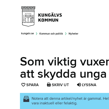
kungalv.se
Kommun och politik
Nyheter
Som viktig vuxen
att skydda unga
SPARA
SPARA
SKRIV UT
LYSSNA
SIDAN
SOM
Notera att denna artikel/nyhet är gammal. Hel
vara inaktuell eller felaktig.
FAVORIT