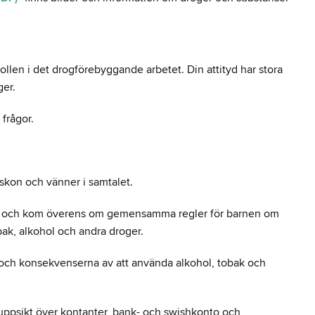
ollen i det drogförebyggande arbetet. Din attityd har stora
oger.
 frågor.
yskon och vänner i samtalet.
sar och kom överens om gemensamma regler för barnen om
tobak, alkohol och andra droger.
 och konsekvenserna av att använda alkohol, tobak och
 uppsikt över kontanter, bank- och swishkonto och