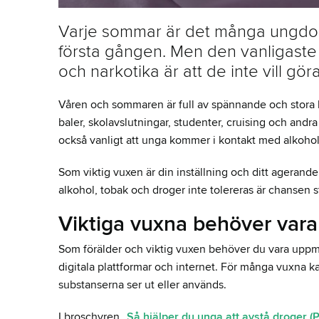
Varje sommar är det många ungdom
första gången. Men den vanligaste 
och narkotika är att de inte vill gör
Våren och sommaren är full av spännande och stora 
baler, skolavslutningar, studenter, cruising och andr
också vanligt att unga kommer i kontakt med alkoho
Som viktig vuxen är din inställning och ditt ageran
alkohol, tobak och droger inte tolereras är chansen st
Viktiga vuxna behöver va
Som förälder och viktig vuxen behöver du vara uppmär
digitala plattformar och internet. För många vuxna kan
substanserna ser ut eller används.
I broschyren
Så hjälper du unga att avstå droger (