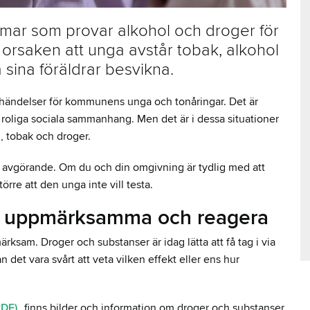
ar som provar alkohol och droger för
orsaken att unga avstår tobak, alkohol
a sina föräldrar besvikna.
händelser för kommunens unga och tonåringar. Det är
a roliga sociala sammanhang. Men det är i dessa situationer
l, tobak och droger.
de avgörande. Om du och din omgivning är tydlig med att
örre att den unga inte vill testa.
ra uppmärksamma och reagera
ksam. Droger och substanser är idag lätta att få tag i via
 det vara svårt att veta vilken effekt eller ens hur
PDF)
finns bilder och information om droger och substanser