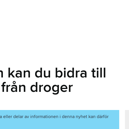
 kan du bidra till
 från droger
a eller delar av informationen i denna nyhet kan därför