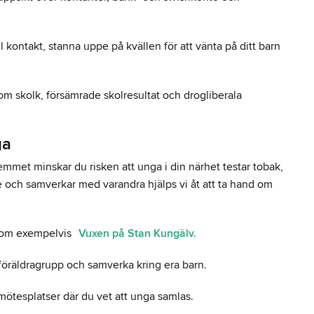
 kontakt, stanna uppe på kvällen för att vänta på ditt barn
 skolk, försämrade skolresultat och drogliberala
nga
mmet minskar du risken att unga i din närhet testar tobak,
te och samverkar med varandra hjälps vi åt att ta hand om
 som exempelvis
Vuxen på Stan Kungälv.
n föräldragrupp och samverka kring era barn.
mötesplatser där du vet att unga samlas.