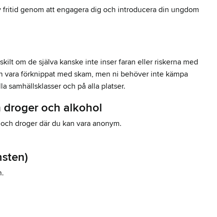
tiv fritid genom att engagera dig och introducera din ungdom
skilt om de själva kanske inte inser faran eller riskerna med
 kan vara förknippat med skam, men ni behöver inte kämpa
la samhällsklasser och på alla platser.
om droger och alkohol
ol och droger där du kan vara anonym.
nsten)
n.