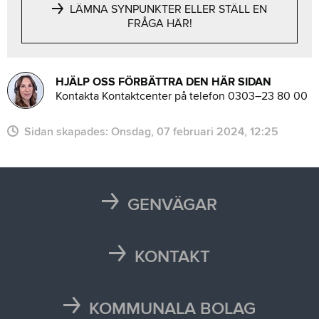
LÄMNA SYNPUNKTER ELLER STÄLL EN
FRÅGA HÄR!
HJÄLP OSS FÖRBÄTTRA DEN HÄR SIDAN
Kontakta Kontaktcenter på telefon 0303–23 80 00
Sidan skapades:
onsdag, 07 februari 2024, 12:25
GENVÄGAR
Karta
Läsårstider
KONTAKT
Maten i skolan
Kontakta oss
Självservice och Mina sidor
Press och media
KOMMUNALA BOLAG