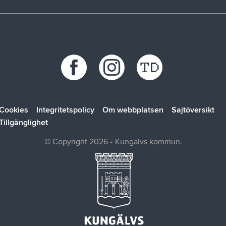
Trafikstörningar
Stöd vid kris
Bohus räddningstjänstförbund
Återvinningscentraler
Synpunkt, fråga eller klagomål
Bokab
Öppettider
Förbo
Kungälvsbostäder
Kungälv Energi
SOLTAK AB
Cookies
Integritetspolicy
Om webbplatsen
Sajtöversikt
Tillgänglighet
© Copyright 2026 • Kungälvs kommun.