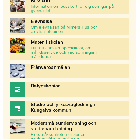
Busskort
Information om busskort för dig som går på
gymnasiet.
Elevhälsa
Om elevhälsan på Mimers Hus och
elevhälsoteamen
Maten i skolan
Hur du anmäler specialkost, om
måltidsservice och vad som ingår i
måltiderna
Frånvaroanmälan
Betygskopior
Studie-och yrkesvägledning i
Kungälvs kommun
Modersmålsundervisning och
studiehandledning
Flerspråksenheten erbjuder
modersmålsundervisning,