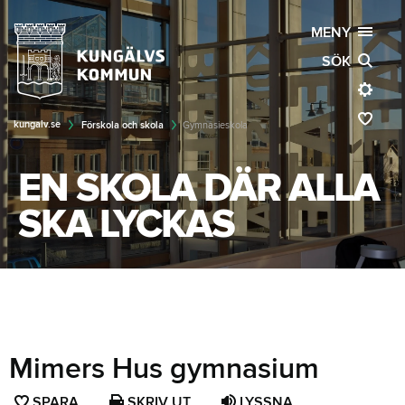
MENY
SÖK
kungalv.se
Förskola och skola
Gymnasieskola
EN SKOLA DÄR ALLA
SKA LYCKAS
Mimers Hus gymnasium
SPARA
SPARA
SKRIV UT
LYSSNA