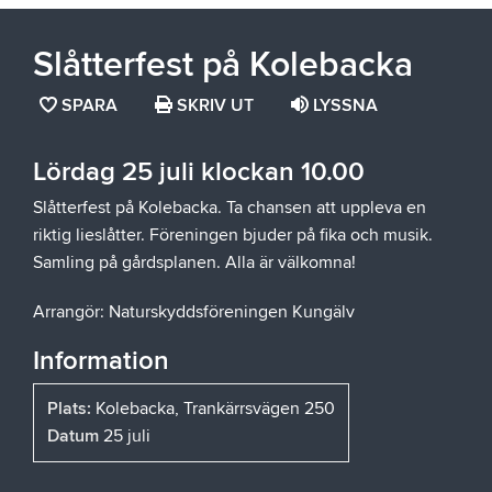
Slåtterfest på Kolebacka
SPARA
SPARA
SKRIV UT
LYSSNA
SIDAN
SOM
Lördag 25 juli klockan 10.00
FAVORIT
Slåtterfest på Kolebacka. Ta chansen att uppleva en
riktig lieslåtter. Föreningen bjuder på fika och musik.
Samling på gårdsplanen. Alla är välkomna!
Arrangör: Naturskyddsföreningen Kungälv
Information
Plats:
Kolebacka, Trankärrsvägen 250
Datum
25 juli