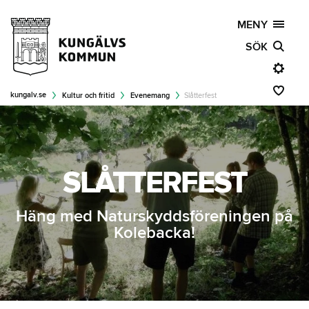
MENY
SÖK
kungalv.se
Kultur och fritid
Evenemang
Slåtterfest
SLÅTTERFEST
Häng med Naturskyddsföreningen på
Kolebacka!