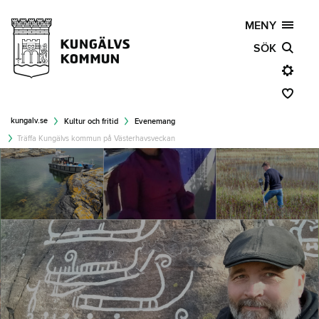
MENY
SÖK
kungalv.se
Kultur och fritid
Evenemang
Träffa Kungälvs kommun på Västerhavsveckan