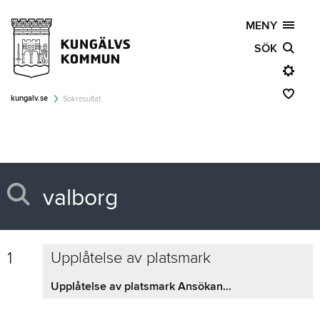
MENY
SÖK
kungalv.se
Sökresultat
1
Upplåtelse av platsmark
Upplåtelse av platsmark Ansökan, regler och information om allmän platsmarkupplåtelse ... offentliga tillställningar som marknader,