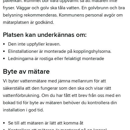
påverkan. Rummet bör vara uppvärmt så att mätaren inte
fryser. Väggar och golv ska tåla vatten. En golvbrunn och bra
belysning rekommenderas. Kommunens personal avgör om
mätarplatsen är godkänd.
Platsen kan underkännas om:
Den inte uppfyller kraven.
Elinstallationer är monterade på kopplingshylsorna.
Ledningarna är rostiga eller felaktigt monterade
Byte av mätare
Vi byter vattenmätare med jämna mellanrum för att
säkerställa att den fungerar som den ska och visar rätt
vattenförbrukning. Om du har fått ett brev från oss med en
bokad tid för byte av mätaren behöver du kontrollera din
installation i god tid.
Se till att mätaren är lätt att komma åt