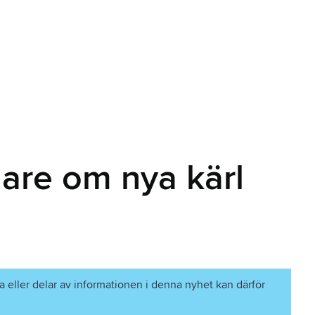
ägare om nya kärl
a eller delar av informationen i denna nyhet kan därför