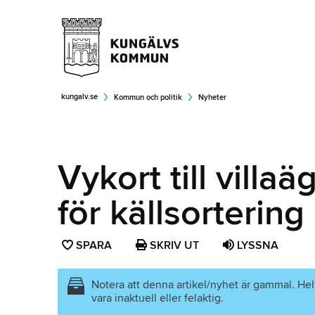
kungalv.se
Kommun och politik
Nyheter
Vykort till villa
för källsortering
SPARA
SPARA
SKRIV UT
LYSSNA
SIDAN
SOM
Notera att denna artikel/nyhet är gammal. Hel
vara inaktuell eller felaktig.
FAVORIT