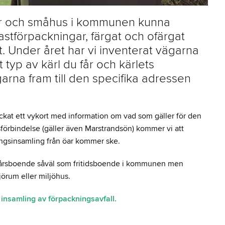
or och småhus i kommunen kunna
lastförpackningar, färgat och ofärgat
het. Under året har vi inventerat vägarna
et typ av kärl du får och kärlets
arna fram till den specifika adressen
ckat ett vykort med information om vad som gäller för den
förbindelse (gäller även Marstrandsön) kommer vi att
ningsinsamling från öar kommer ske.
elårsboende såväl som fritidsboende i kommunen men
jörum eller miljöhus.
 insamling av förpackningsavfall.