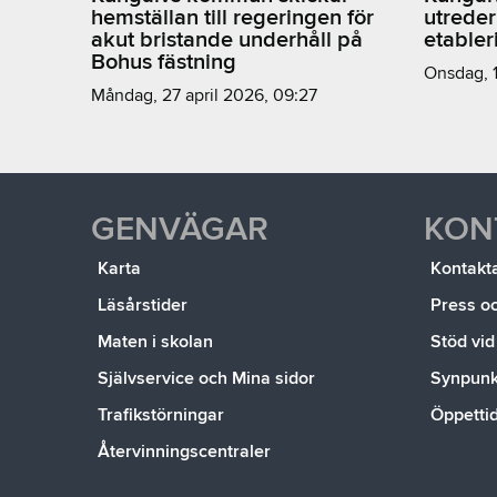
hemställan till regeringen för
utreder
akut bristande underhåll på
etabler
Bohus fästning
onsdag, 
måndag, 27 april 2026, 09:27
GENVÄGAR
KON
Karta
Kontakt
Läsårstider
Press o
Maten i skolan
Stöd vid
Självservice och Mina sidor
Synpunkt
Trafikstörningar
Öppetti
Återvinningscentraler