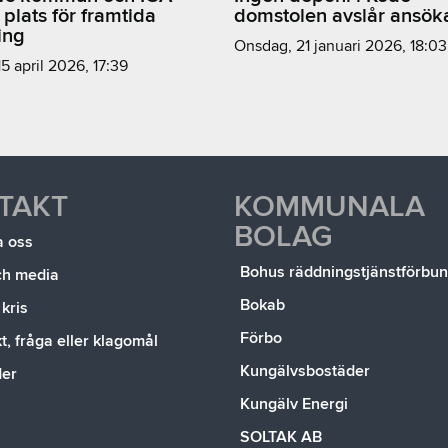
 plats för framtida
domstolen avslår ansök
ing
onsdag, 21 januari 2026, 18:03
15 april 2026, 17:39
TAKT
KOMMUNALA
BOLAG
a oss
Bohus räddningstjänstförbu
ch media
Bokab
 kris
Förbo
, fråga eller klagomål
Kungälvsbostäder
der
Kungälv Energi
SOLTAK AB