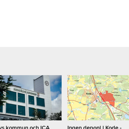
2
vs kommun och ICA
Ingen deponi i Kode -