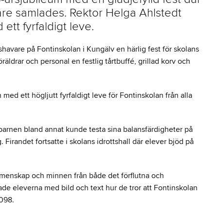
re samlades. Rektor Helga Ahlstedt
tt fyrfaldigt leve.
havare på Fontinskolan i Kungälv en härlig fest för skolans
öräldrar och personal en festlig tårtbuffé, grillad korv och
med ett högljutt fyrfaldigt leve för Fontinskolan från alla
 barnen bland annat kunde testa sina balansfärdigheter på
. Firandet fortsatte i skolans idrottshall där elever bjöd på
emenskap och minnen från både det förflutna och
ade eleverna med bild och text hur de tror att Fontinskolan
2098.