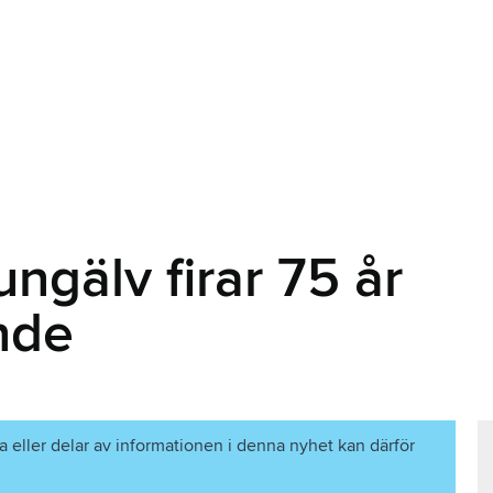
ngälv firar 75 år
ande
a eller delar av informationen i denna nyhet kan därför