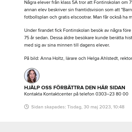
Några elever från klass 5A tror att Fontinskolan om 7
annan elev beskriver sin framtidsvision som att "Barne
fotbollsplan och gratis elscootrar. Man får också ha m
Under firandet fick Fontinskolan besök av några före
75 år sedan. Dessa äldre besökare kunde berätta histo
med sig av sina minnen till dagens elever.
På bild: Anna Holtz, lärare och Helga Ahlstedt, rekto
HJÄLP OSS FÖRBÄTTRA DEN HÄR SIDAN
Kontakta Kontaktcenter på telefon 0303–23 80 00
Sidan skapades:
tisdag, 30 maj 2023, 10:48