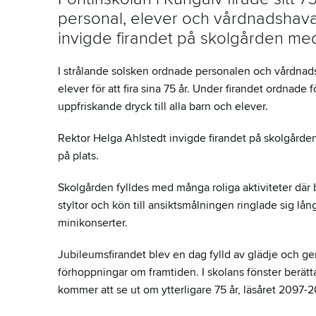
personal, elever och vårdnadshava
invigde firandet på skolgården med e
I strålande solsken ordnade personalen och vårdnads
elever för att fira sina 75 år. Under firandet ordnade f
uppfriskande dryck till alla barn och elever.
Rektor Helga Ahlstedt invigde firandet på skolgården 
på plats.
Skolgården fylldes med många roliga aktiviteter där
styltor och kön till ansiktsmålningen ringlade sig lång
minikonserter.
Jubileumsfirandet blev en dag fylld av glädje och g
förhoppningar om framtiden. I skolans fönster berätt
kommer att se ut om ytterligare 75 år, läsåret 2097-