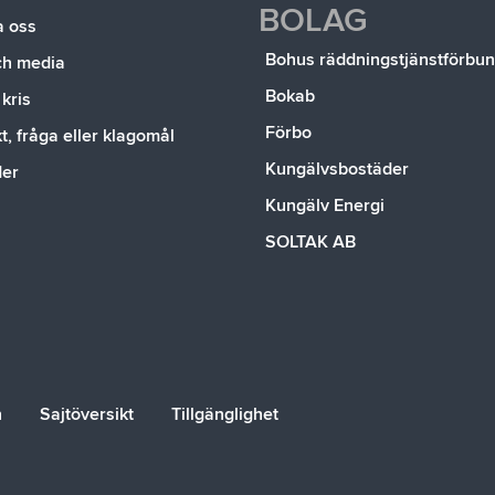
BOLAG
a oss
Bohus räddningstjänstförbu
ch media
Bokab
 kris
Förbo
, fråga eller klagomål
Kungälvsbostäder
der
Kungälv Energi
SOLTAK AB
n
Sajtöversikt
Tillgänglighet