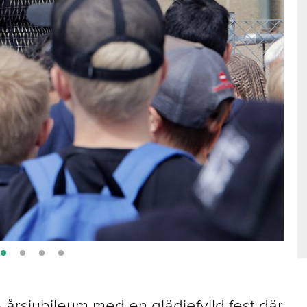
5-årsjubileum med en glädjefylld fest där