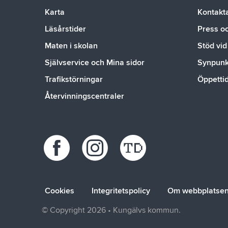
Karta
Kontakt
Läsårstider
Press o
Maten i skolan
Stöd vid
Självservice och Mina sidor
Synpunkt
Trafikstörningar
Öppetti
Återvinningscentraler
Cookies
Integritetspolicy
Om webbplatse
© Copyright 2026 • Kungälvs kommun.