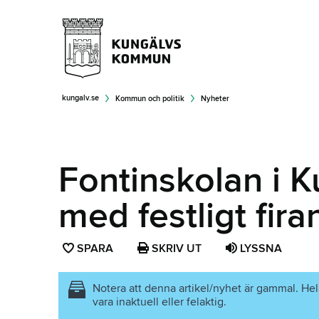
kungalv.se
Kommun och politik
Nyheter
Fontinskolan i Ku
med festligt fir
SPARA
SPARA
SKRIV UT
LYSSNA
SIDAN
SOM
Notera att denna artikel/nyhet är gammal. Hel
vara inaktuell eller felaktig.
FAVORIT